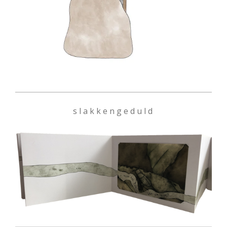
s l a k k e n g e d u l d