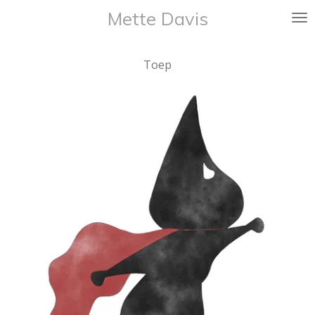
Mette Davis
Ga
direct
naar
Toep
de
hoofdinhoud